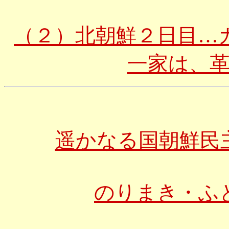
（２）北朝鮮２日目…
一家は、
遥かなる国朝鮮民
のりまき・ふ