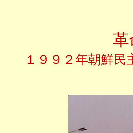
革
１９９２年
朝鮮民