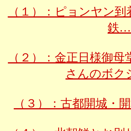
（１）：ピョンヤン到
鉄
（２）：金正日様御母
さんのボク
（３）：古都開城・