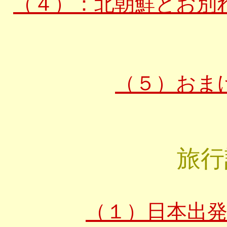
（４）：北朝鮮とお別
（５）おま
旅行
（１）日本出