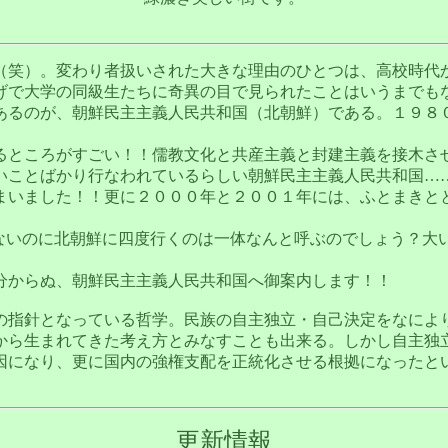
（笑）。変わり者扱いされた大きな理由のひとつは、高校時代
げで大学の同級生たちに奇異の目で見られたことはいうまでも
あるのが、朝鮮民主主義人民共和国（北朝鮮）である。１９８
るところがすごい！！儒教文化と共産主義と封建主義を接木さ
いことばかり行なわれているらしい朝鮮民主主義人民共和国…
まいました！！更に２０００年と２００１年には、ふとまきと
もないのに北朝鮮に四度行くのは一体なんと呼ぶのでしょう？大
分からぬ、朝鮮民主主義人民共和国へ御案内します！！
の指針となっている哲学。民族の自主独立・自己決定をなによ
から生まれてきた考え方とみなすことも出来る。しかし自主独
因になり、更に国内の強権支配を正統化させる根拠になったと
更新情報