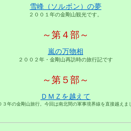
雪峰（ソルボン）の夢
２００１年の金剛山観光です。
～第４部～
嵐の万物相
２００２年・金剛山再訪時の旅行記です
～第５部～
ＤＭＺを越えて
０３年の金剛山旅行。今回は南北間の軍事境界線を直接越えま