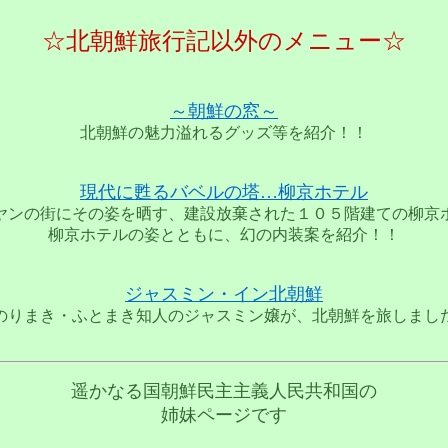
☆北朝鮮旅行記以外のメニュー☆
～朝鮮の窓～
北朝鮮の魅力溢れるグッズ等を紹介！！
現代に甦るバベルの塔…柳京ホテル
ヤンの街にその姿を晒す、建設放棄された１０５階建ての柳京
柳京ホテルの姿とともに、幻の内装案を紹介！！
ジャスミン・イン北朝鮮
のりまき・ふとまき知人のジャスミン嬢が、北朝鮮を旅しまし
遥かなる国朝鮮民主主義人民共和国の
姉妹ページです