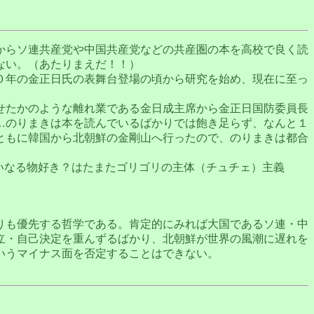
からソ連共産党や中国共産党などの共産圏の本を高校で良く読
ない。（あたりまえだ！！）
０年の金正日氏の表舞台登場の頃から研究を始め、現在に至っ
せたかのような離れ業である金日成主席から金正日国防委員長
…のりまきは本を読んでいるばかりでは飽き足らず、なんと１
ともに韓国から北朝鮮の金剛山へ行ったので、のりまきは都合
いなる物好き？はたまたゴリゴリの主体（チュチェ）主義
りも優先する哲学である。肯定的にみれば大国であるソ連・中
立・自己決定を重んずるばかり、北朝鮮が世界の風潮に遅れを
いうマイナス面を否定することはできない。