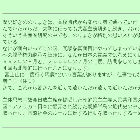
歴史好きののりまきは、高校時代から変わり者で通っていた
んでいたからだ。大学に行っても共産主義研究は続き、おか
そういう共産圏研究の中でも、のりまきが格別の思い入れが
ている。
なにが面白いってこの国、冗談を真面目にやってしまってい
への親子権力継承を筆頭に、なんか日本の常識では考えにく
９９２年の８月と、２０００年の７月の二度、訪問をしてし
４回も北朝鮮に行ったことになります。
“富士山に二度行く馬鹿”という言葉がありますが、仕事で
者？！《注１》
さて、これから皆さんを近くて遠いんだか遠くて近いんだか
主体思想：故金日成主席が提唱した朝鮮民主主義人民共和国
国・アメリカ・日本に翻弄され続けた朝鮮半島の近代史の中
取ったり、国際社会のルールに反する行動を取ったりする一