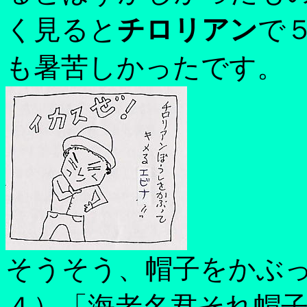
く見ると
チロリアン
で
も暑苦しかったです。
そうそう、帽子をかぶっ
４）「海老名君それ帽