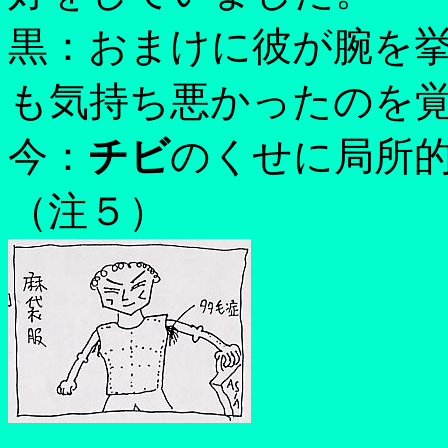
黒：おまけに彼が腕を
も気持ち悪かったのを
今：
チビ
のくせに局所
（注５）