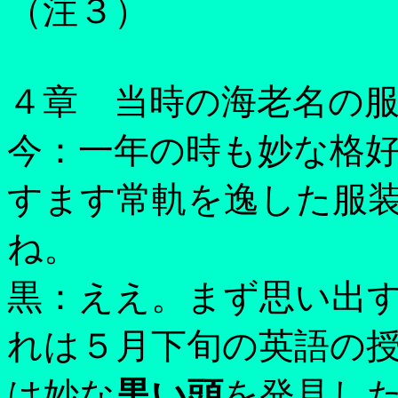
（注３）
４章 当時の海老名の
今：一年の時も妙な格
すます常軌を逸した服
ね。
黒：ええ。まず思い出
れは５月下旬の英語の
は妙な
黒い頭
を発見し