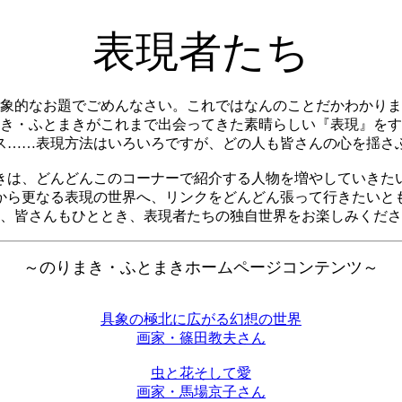
表現者たち
象的なお題でごめんなさい。これではなんのことだかわかりま
き・ふとまきがこれまで出会ってきた素晴らしい『表現』をす
ス……表現方法はいろいろですが、どの人も皆さんの心を揺さ
きは、どんどんこのコーナーで紹介する人物を増やしていきた
から更なる表現の世界へ、リンクをどんどん張って行きたいと
、皆さんもひととき、表現者たちの独自世界をお楽しみくださ
～のりまき・ふとまきホームページコンテンツ～
具象の極北に広がる幻想の世界
画家・篠田教夫さん
虫と花そして愛
画家・馬場京子さん